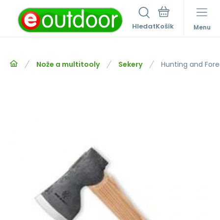
Hledat
Menu
Nože a multitooly
Sekery
Hunting and Fore