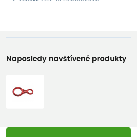
Naposledy navštívené produkty
Jistící
Osma
Camp
Otto
Large