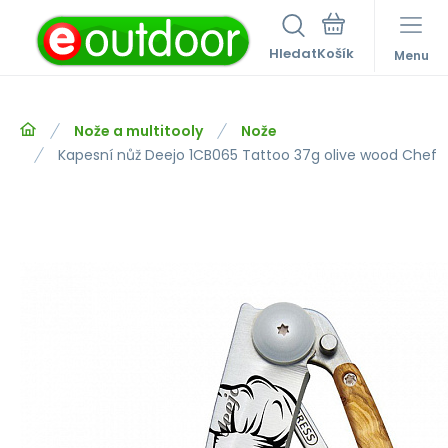
Hledat
Menu
Nože a multitooly
Nože
Kapesní nůž Deejo 1CB065 Tattoo 37g olive wood Chef