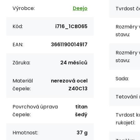
Výrobce:
Deejo
Tvrdost č
Kód:
i716_1CB065
Rozměry 
stavu:
EAN:
3661190014917
Rozměry 
stavu:
Záruka:
24 měsíců
Sada:
Materiál
nerezová ocel
čepele:
Z40C13
Tetování 
Povrchová úprava
titan
čepele:
šedý
Tvrdost k
rukojetí:
Hmotnost:
37 g