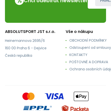
%
Chci odebírat newsletter
PŘIHL
ABSOLUTSPORT JST s.r.o.
Vše o nákupu
OBCHODNÍ PODMÍNKY
Heinemannova 2695/6
Odstoupení od smlouvy
160 00 Praha 6 - Dejvice
KONTAKTY
Česká republika
POŠTOVNÉ A DOPRAVA
Ochrana osobních údaj