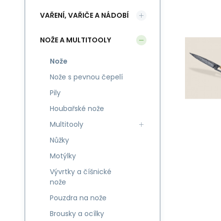
VAŘENÍ, VAŘIČE A NÁDOBÍ
NOŽE A MULTITOOLY
Nože
Nože s pevnou čepelí
Pily
Houbařské nože
Multitooly
Nůžky
Motýlky
Vývrtky a číšnické
nože
Pouzdra na nože
Brousky a ocílky