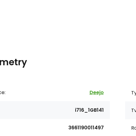
metry
ce:
Deejo
Ty
i716_1GB141
Tv
3661190011497
R