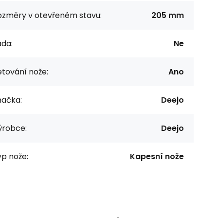
ozměry v otevřeném stavu:
205 mm
ada:
Ne
tování nože:
Ano
načka:
Deejo
ýrobce:
Deejo
p nože:
Kapesní nože