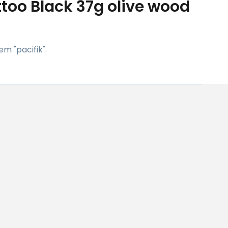
ttoo Black 37g olive wood
m "pacifik".