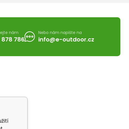
lejte nám
Nebo nám napište na
 878 786
info@e-outdoor.cz
žití
t