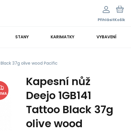
Přihlásit
Košík
STANY
KARIMATKY
VYBAVENÍ
Black 37g olive wood Pacific
Kapesní nůž
Deejo 1GB141
RMA
Tattoo Black 37g
olive wood