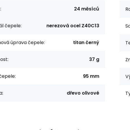
:
24 měsíců
R
ál čepele:
nerezová ocel Z40C13
S
ová úprava čepele:
titan černý
Te
ost:
37 g
Z
čepele:
95 mm
V
a:
dřevo olivové
Ty