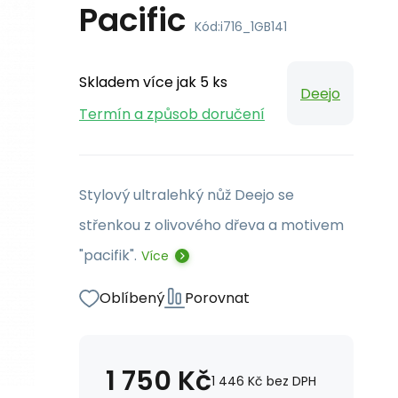
Pacific
Kód:
i716_1GB141
Skladem více jak 5 ks
Deejo
Termín a způsob doručení
Stylový ultralehký nůž Deejo se
střenkou z olivového dřeva a motivem
"pacifik".
Více
Oblíbený
Porovnat
1 750
Kč
1 446
Kč
bez DPH