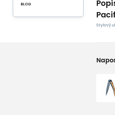
Popi
BLOG
Paci
Stylový u
Napos