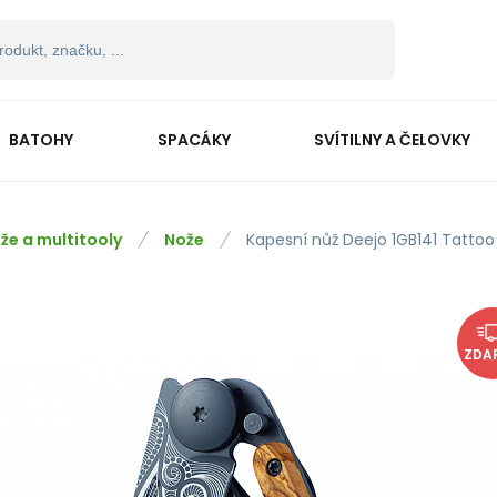
BATOHY
SPACÁKY
SVÍTILNY A ČELOVKY
že a multitooly
Nože
Kapesní nůž Deejo 1GB141 Tattoo 
ZDA