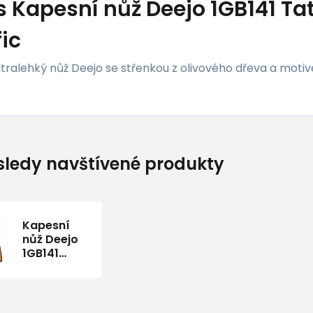
s
Kapesní nůž Deejo 1GB141 Ta
fic
ltralehký nůž Deejo se střenkou z olivového dřeva a motive
ledy navštívené produkty
Kapesní
nůž Deejo
1GB141
Tattoo
Black 37g
olive wood
Pacific