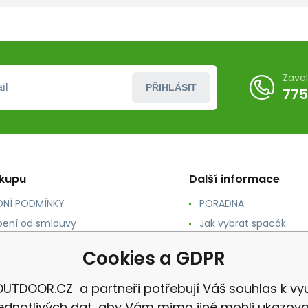
Zavo
PŘIHLÁSIT
775
ákupu
Další informace
NÍ PODMÍNKY
PORADNA
ení od smlouvy
Jak vybrat spacák
TY
Jak vybrat batoh
Cookies a GDPR
NÉ A DOPRAVA
Jak vybrat karimatku
 osobních údajů
Reklamace
UTDOOR.CZ a partneři potřebují Váš souhlas k vyu
jednotlivých dat, aby Vám mimo jiné mohli ukazova