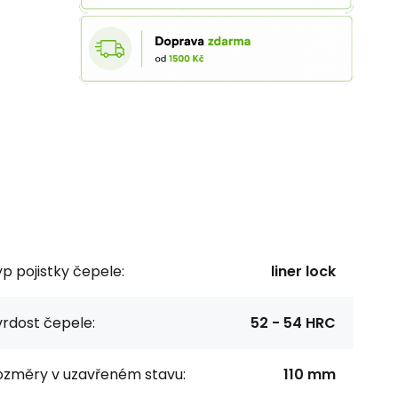
p pojistky čepele:
liner lock
rdost čepele:
52 - 54 HRC
ozměry v uzavřeném stavu:
110 mm