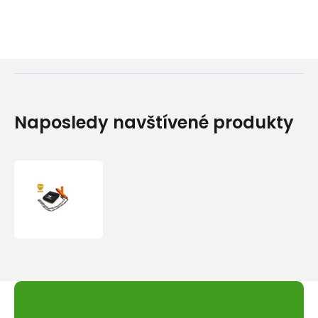
Naposledy navštívené produkty
Kapesní
řetězová
pila
Nordic
Pocket
Saw
Orange