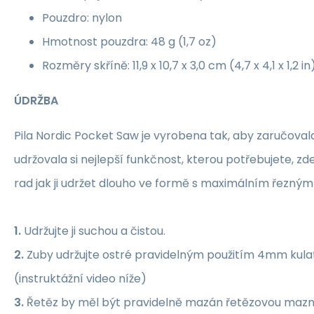
Pouzdro: nylon
Hmotnost pouzdra: 48 g (1,7 oz)
Rozměry skříně: 11,9 x 10,7 x 3,0 cm (4,7 x 4,1 x 1,2 in
ÚDRŽBA
Pila Nordic Pocket Saw je vyrobena tak, aby zaručoval
udržovala si nejlepší funkčnost, kterou potřebujete, zd
rad jak ji udržet dlouho ve formě s maximálním řezn
1.
Udržujte ji suchou a čistou.
2.
Zuby udržujte ostré pravidelným použitím 4mm
kula
(instruktážní video níže)
3.
Řetěz by měl být pravidelně mazán řetězovou mazn