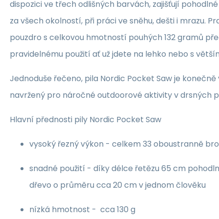
dispozici ve třech odlišných barvách, zajišťují pohod
za všech okolností, při práci ve sněhu, dešti i mrazu. P
pouzdro s celkovou hmotností pouhých 132 gramů před
pravidelnému použití ať už jdete na lehko nebo s vět
Jednoduše řečeno, pila Nordic Pocket Saw je konečně 
navržený pro náročné outdoorové aktivity v drsných
Hlavní přednosti pily Nordic Pocket Saw
vysoký řezný výkon - celkem 33 oboustranně br
snadné použití - díky délce řetězu 65 cm pohodl
dřevo o průměru cca 20 cm v jednom člověku
nízká hmotnost - cca 130 g