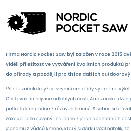
Firma Nordic Pocket Saw byl založen v roce 2015 d
viděli příležitost ve vytváření kvalitních produktů pr
do přírody a později i pro tisíce dalších outdoorov
Vše to začalo když se svými kamarády vyrazili na výle
Cestovali do nejvíce odlehlých částí Amazonské džungl
potkali domorodce z různých kmenů. S sebou si brávali r
zakoupil jako suvenýr na jedné z jejich obchodních cest. 
jednomu z vůdců kmene, který si dárku vážil natolik, že ř