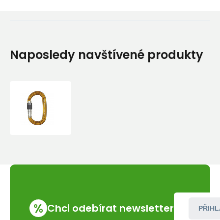
Naposledy navštívené produkty
Karabina
Climbing
Technology
Pillar
Evo
SG
%
Chci odebírat newsletter
PŘIHL