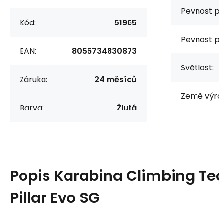
Pevnost p
Kód:
51965
Pevnost p
EAN:
8056734830873
Světlost:
Záruka:
24 měsíců
Země výr
Barva:
Žlutá
Popis
Karabina Climbing Te
Pillar Evo SG