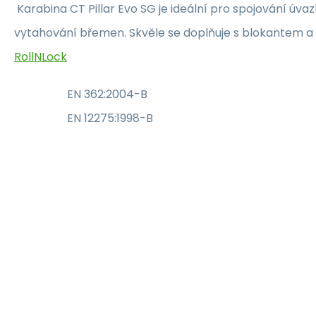
Karabina CT Pillar Evo SG je ideální pro spojování úvazk
vytahování břemen. Skvěle se doplňuje s blokantem a
RollNLock
EN 362:2004-B
EN 12275:1998-B