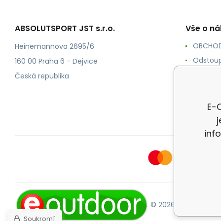
ABSOLUTSPORT JST s.r.o.
Vše o n
OBCHOD
Heinemannova 2695/6
Odstoup
160 00 Praha 6 - Dejvice
KONTAK
Česká republika
POŠTOV
Ochrana
E-O
inf
© 2026 E-OUTDOOR.
Soukromí