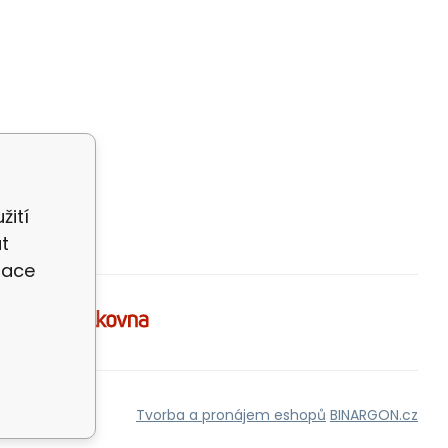
žití
t
zace
Tvorba a pronájem eshopů
BINARGON.cz