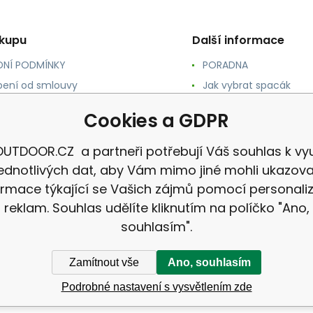
ákupu
Další informace
NÍ PODMÍNKY
PORADNA
ení od smlouvy
Jak vybrat spacák
TY
Jak vybrat batoh
Cookies a GDPR
NÉ A DOPRAVA
Jak vybrat karimatku
 osobních údajů
Reklamace
UTDOOR.CZ a partneři potřebují Váš souhlas k vyu
jednotlivých dat, aby Vám mimo jiné mohli ukazova
ormace týkající se Vašich zájmů pomocí personali
reklam. Souhlas udělíte kliknutím na políčko "Ano,
souhlasím".
Zamítnout vše
Ano, souhlasím
Podrobné nastavení s vysvětlením zde
CZ |
Mapa stránek