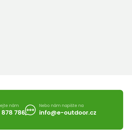
lejte nám
Nebo nám napište na
 878 786
info@e-outdoor.cz