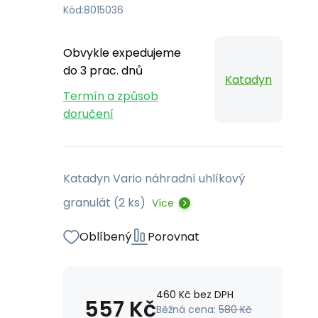
Kód:
8015036
Obvykle expedujeme
do 3 prac. dnů
Katadyn
Termín a způsob
doručení
Katadyn Vario náhradní uhlíkový
granulát (2 ks)
Více
Oblíbený
Porovnat
460
Kč
bez DPH
557
Kč
Běžná cena:
580
Kč