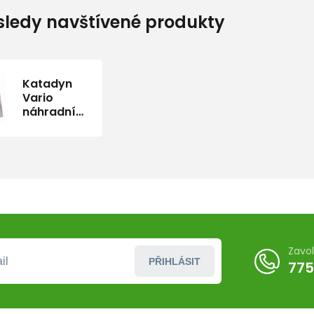
ledy navštívené produkty
Katadyn
Vario
náhradní
uhlíkový
granulát
(2 ks)
Zavo
PŘIHLÁSIT
775