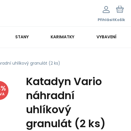
Přihlásit
Košík
STANY
KARIMATKY
VYBAVENÍ
radní uhlíkový granulát (2 ks)
Katadyn Vario
4
%
náhradní
EVA
uhlíkový
granulát (2 ks)