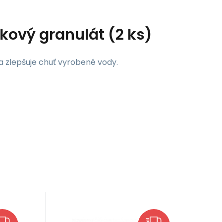
kový granulát (2 ks)
a zlepšuje chuť vyrobené vody.
EAN:
Kód:
7612013149329
53752
do 3
Obvykle expedujeme do 3
Katadyn