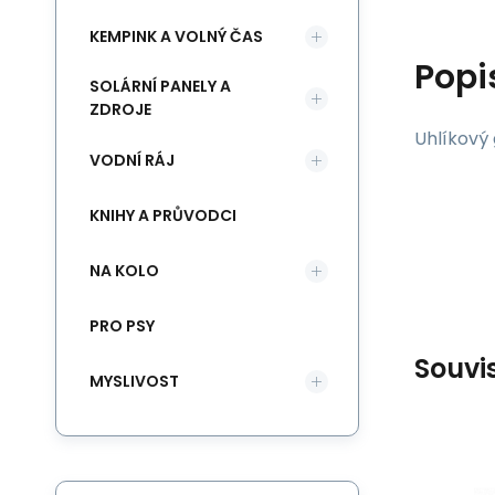
KEMPINK A VOLNÝ ČAS
Popi
SOLÁRNÍ PANELY A
ZDROJE
Uhlíkový
VODNÍ RÁJ
KNIHY A PRŮVODCI
NA KOLO
PRO PSY
Souvi
MYSLIVOST
EAN:
Kód:
7612013149329
53752
3
Obvykle expedujeme do 3
O
Katadyn
Ka