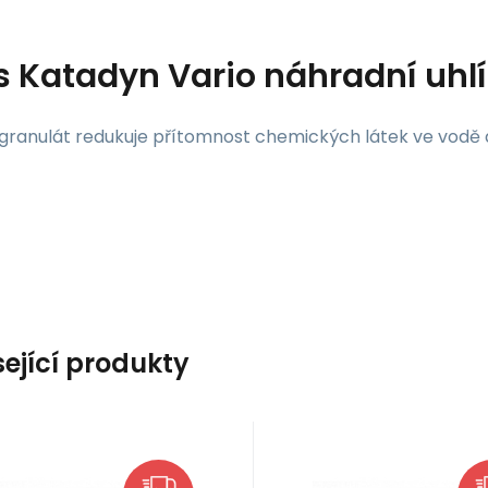
s
Katadyn Vario náhradní uhlí
 granulát redukuje přítomnost chemických látek ve vodě 
sející produkty
EAN:
Kód:
7612013149329
53752
EAN:
Kód:
7612013149329
53752
bvykle expedujeme do 3
Obvykle expedujeme 
tadyn
Katadyn