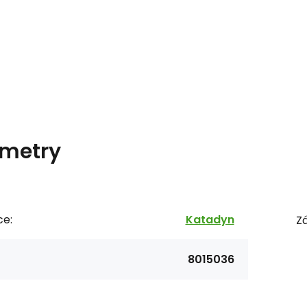
metry
ce:
Katadyn
Zá
8015036