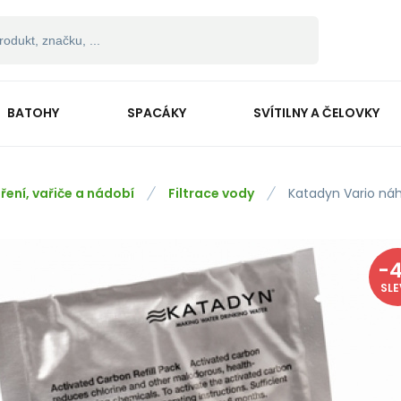
BATOHY
SPACÁKY
SVÍTILNY A ČELOVKY
ření, vařiče a nádobí
Filtrace vody
Katadyn Vario náh
-
SL