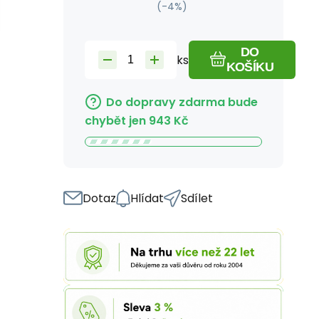
(-
4
%)
DO
ks
KOŠÍKU
Do dopravy zdarma bude
chybět jen
943
Kč
Dotaz
Hlídat
Sdílet