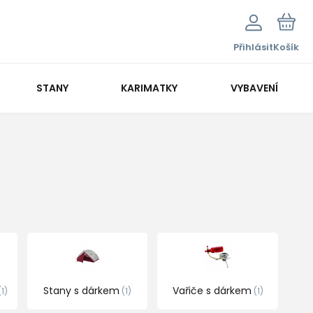
Přihlásit
Košík
STANY
KARIMATKY
VYBAVENÍ
Stany s dárkem
Vařiče s dárkem
1
1
1