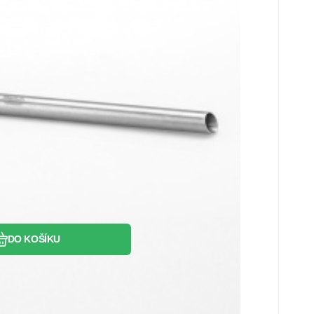
Oblíbený
Porovnat
DO KOŠÍKU