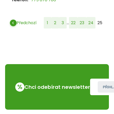
...
Předchozí
1
2
3
22
23
24
25
%
Chci odebírat newsletter
PŘIHL