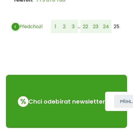
...
Předchozí
1
2
3
22
23
24
25
%
Chci odebírat newsletter
PŘIHL