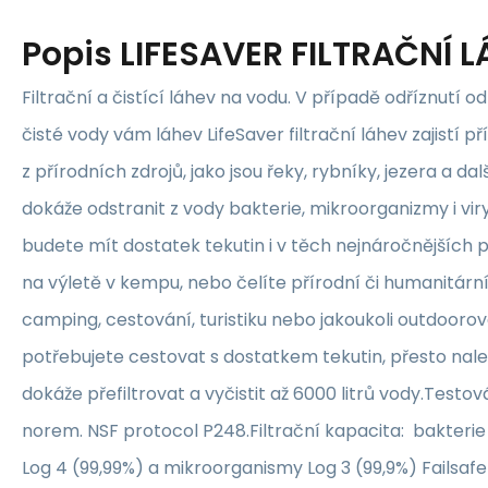
Popis
LIFESAVER FILTRAČNÍ 
Filtrační a čistící láhev na vodu. V případě odříznutí o
čisté vody vám láhev LifeSaver filtrační láhev zajistí př
z přírodních zdrojů, jako jsou řeky, rybníky, jezera a d
dokáže odstranit z vody bakterie, mikroorganizmy i viry
budete mít dostatek tekutin i v těch nejnáročnějších pr
na výletě v kempu, nebo čelíte přírodní či humanitární
camping, cestování, turistiku nebo jakoukoli outdoorovo
potřebujete cestovat s dostatkem tekutin, přesto naleh
dokáže přefiltrovat a vyčistit až 6000 litrů vody.Testov
norem. NSF protocol P248.Filtrační kapacita: bakterie 
Log 4 (99,99%) a mikroorganismy Log 3 (99,9%) Failsaf