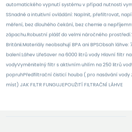
automatického vypnutí systému v případ nutnosti vyměn
SSnadné a intuitivní ovládání: Naplnit, přefiltrovat, nap
měření, bez dlouhého čekání, bez chemie a nepříjemn
zápachu.Robustní plášť do velmi náročného prostředí
Británii.Materiály neobsahují BPA ani BPSObsah láhve:
balení:Láhev LifeSaver na 6000 litrů vody Hlavní filtr na
vodyVyměnitelný filtr s aktivním uhlím na 250 litrů vo
popruhPředfiltrační čisticí houba ( pro nasávání vody
míst) JAK FILTR FUNGUJEPOUŽITÍ FILTRAČNÍ LÁHVE