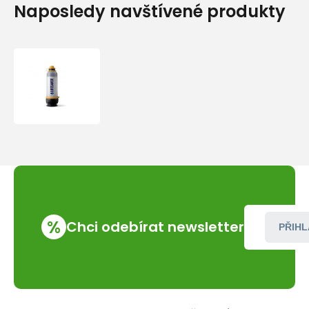
Naposledy navštívené produkty
LIFESAVER
FILTRAČNÍ
LÁHEV
%
Chci odebírat newsletter
PŘIHL