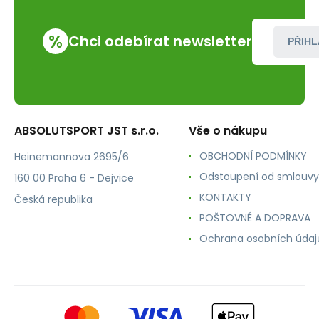
%
Chci odebírat newsletter
PŘIHL
ABSOLUTSPORT JST s.r.o.
Vše o nákupu
OBCHODNÍ PODMÍNKY
Heinemannova 2695/6
Odstoupení od smlouvy
160 00 Praha 6 - Dejvice
KONTAKTY
Česká republika
POŠTOVNÉ A DOPRAVA
Ochrana osobních údaj