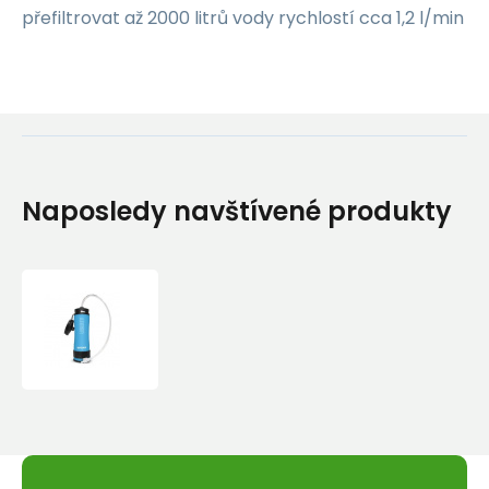
přefiltrovat až 2000 litrů vody rychlostí cca 1,2 l/min
Naposledy navštívené produkty
LIFESAVER
NÁHRADNÍ
HADICE
S
ADAPTÉREM
PRO
LIBERTY