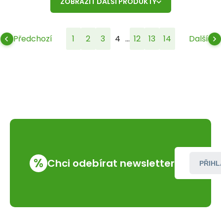
ZOBRAZIT DALŠÍ PRODUKTY
...
Předchozí
1
2
3
4
12
13
14
Další
%
Chci odebírat newsletter
PŘIHL