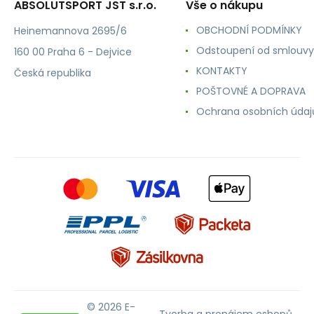
ABSOLUTSPORT JST s.r.o.
Vše o nákupu
OBCHODNÍ PODMÍNKY
Heinemannova 2695/6
Odstoupení od smlouvy
160 00 Praha 6 - Dejvice
KONTAKTY
Česká republika
POŠTOVNÉ A DOPRAVA
Ochrana osobních údaj
© 2026 E-