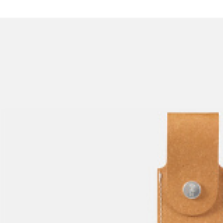
egantní kožené pouzdro značky Opinel pro zavírací nože N°07, N°0
ologické kůže.