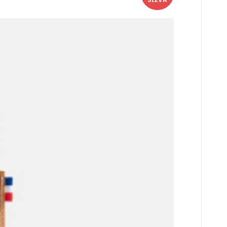
8, N°09 a Slim 8 – vyrobeno ve Francii z