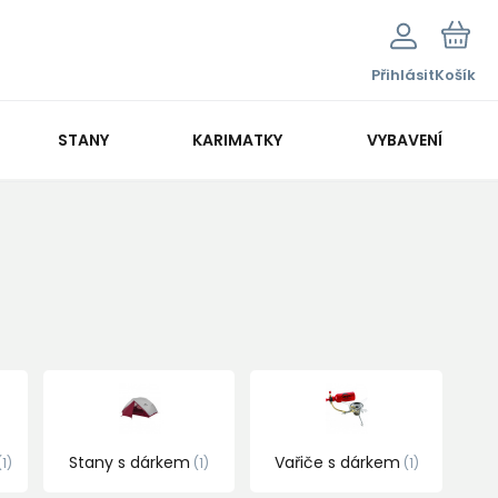
Přihlásit
Košík
STANY
KARIMATKY
VYBAVENÍ
Stany s dárkem
Vařiče s dárkem
1
1
1