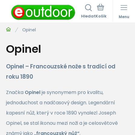
Hledat
Menu
Opinel
Opinel
Opinel – Francouzské nože s tradicí od
roku 1890
Značka
Opinel
je synonymem pro kvalitu,
jednoduchost a nadčasový design. Legendární
kapesní nůž, který v roce 1890 vynalezl Joseph
Opinel, se stal ikonou mezi noži a je celosvětově
známý jako
„francouzský nůž“
.