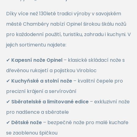
Díky více než 130leté tradici výroby v savojském
městě Chambéry nabízí Opinel širokou škálu nožů
pro každodenní použití, turistiku, zahradu i kuchyni. V
jejich sortimentu najdete:
✔
Kapesní nože Opinel
– klasické skládací nože s
dřevěnou rukojetí a pojistkou Virobloc
✔
Kuchyňské a stolní nože
– kvalitní čepele pro
precizní krájení a servírování
✔
Sběratelské a limitované edice
– exkluzivní nože
pro nadšence a sběratele
✔
Dětské nože
– bezpečné nože pro malé kuchaře
se zaoblenou špičkou