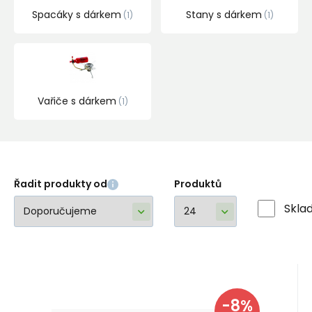
Spacáky s dárkem
Stany s dárkem
1
1
Vařiče s dárkem
1
Řadit produkty od
Produktů
Skla
EAN:
Kód:
3123840012525
001252
Skladem
>5
ks
-8%
Záruka
629
Kč
24 měsíců
Opinel VRI N°08 Inox –
685
Kč