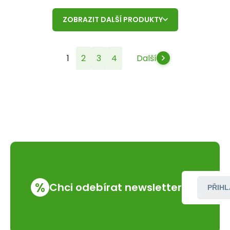
ZOBRAZIT DALŠÍ PRODUKTY
1
2
3
4
Další
%
Chci odebírat newsletter
PŘIHL