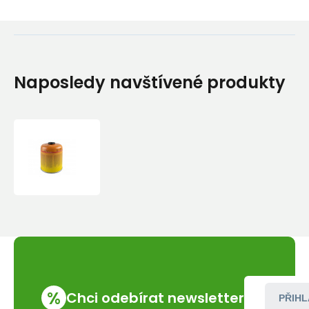
Naposledy navštívené produkty
Plynová
kartuše
ElicoCamp
šroubovací
450
g
%
Chci odebírat newsletter
PŘIHL