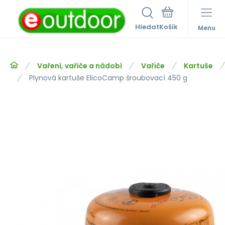
Hledat
Menu
Vaření, vařiče a nádobí
Vařiče
Kartuše
Plynová kartuše ElicoCamp šroubovací 450 g