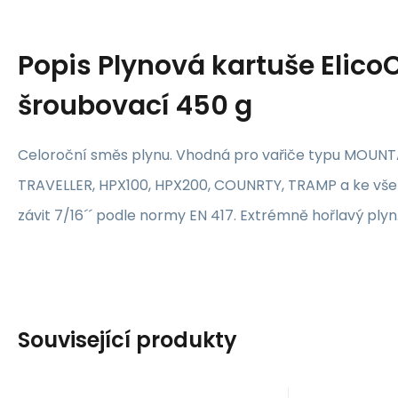
Popis
Plynová kartuše Elic
šroubovací 450 g
Celoroční směs plynu. Vhodná pro vařiče typu MOUNTA
TRAVELLER, HPX100, HPX200, COUNRTY, TRAMP a ke vše
závit 7/16´´ podle normy EN 417. Extrémně hořlavý plyn
Související produkty