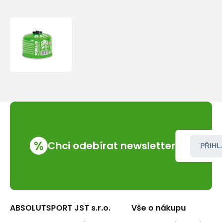
Plynová
kartuše
Optimus
230
%
Chci odebírat newsletter
PŘIHL
ABSOLUTSPORT JST s.r.o.
Vše o nákupu