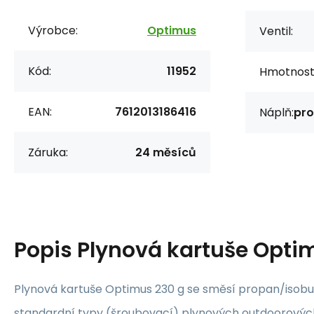
Výrobce:
Optimus
Ventil:
Kód:
11952
Hmotnost 
EAN:
7612013186416
Náplň:
pro
Záruka:
24 měsíců
Popis
Plynová kartuše Opti
Plynová kartuše Optimus 230 g se směsí propan/isob
standardní typy (šroubovací) plynových outdoorových 