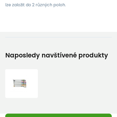
lze založit do 2 různých poloh.
Naposledy navštívené produkty
Sada
vklíněnců
Kouba
TOP