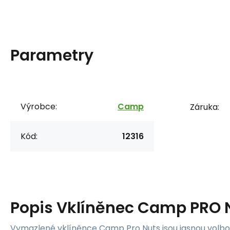
Parametry
Výrobce:
Camp
Záruka:
Kód:
12316
Popis
Vklíněnec Camp PRO N
Vymazlené vklíněnce Camp Pro Nuts jsou jasnou volb