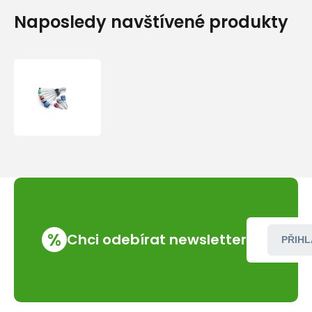
Naposledy navštívené produkty
Vklíněnec
Camp
PRO
NUTS
vel.
7
%
Chci odebírat newsletter
PŘIHL