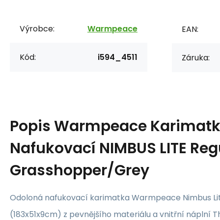
Výrobce:
Warmpeace
EAN:
Kód:
i594_4511
Záruka:
Popis
Warmpeace Karimat
Nafukovací NIMBUS LITE Reg
Grasshopper/Grey
Odoloná nafukovací karimatka Warmpeace Nimbus Lit
(183x51x9cm) z pevnějšího materiálu a vnitřní náplní T