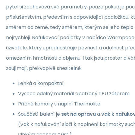
pytel si zachovává své parametry, pouze pokud je po
příslušenstvím, především s odpovídající podložkou, kt
směrem od země, tedy směrem, kterým se jeho teplo 
nejrychleji. Nafukovací podložky v nabídce Warmpeae
uživatele, který upřednostňuje pevnost a odolnost př
omezením hmotnosti a objemu. I tak jsou prostor a vá
zaujímají, překvapivě snesitelné.
Lehká a kompaktní
Vysoce odolný materiál opatřený TPU zátěrem
Příčné komory s náplní Thermolite
Součástí balení je
set na opravu
a
vak k nafuko
(Vak k nafukování složí k naplnění karimatky s
vlhkým dechem z úst.)