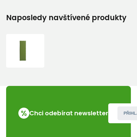
Naposledy navštívené produkty
Warmpeace
Karimatka
Nafukovací
NIMBUS
LITE
Regular
Grasshopper/Grey
%
Chci odebírat newsletter
PŘIHL