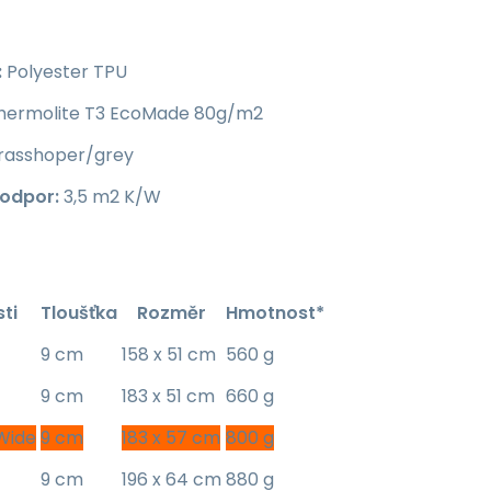
:
Polyester TPU
hermolite T3 EcoMade 80g/m2
rasshoper/grey
 odpor:
3,5 m2 K/W
sti
Tloušťka
Rozměr
Hmotnost*
9 cm
158 x 51 cm
560 g
9 cm
183 x 51 cm
660 g
Wide
9 cm
183 x 57 cm
800 g
9 cm
196 x 64 cm
880 g