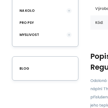
Výrob
NA KOLO
Kód:
PRO PSY
MYSLIVOST
Popi
Regu
BLOG
Odoloná 
náplní T
přísluše
jeho tepl