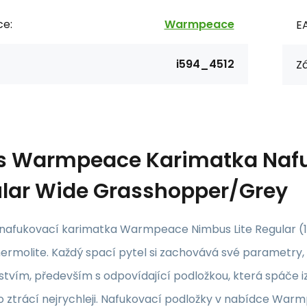
ce:
Warmpeace
E
i594_4512
Zá
s
Warmpeace Karimatka Nafu
lar Wide Grasshopper/Grey
nafukovací karimatka Warmpeace Nimbus Lite Regular (18
hermolite.
Každý spací pytel si zachovává své parametry,
nstvím, především s odpovídající podložkou, která spáče
o ztrácí nejrychleji. Nafukovací podložky v nabídce Warm