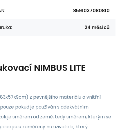
AN:
8591037080810
ruka:
24 měsíců
kovací NIMBUS LITE
3x57x9cm) z pevnějšího materiálu a vnitřní
 pouze pokud je používán s adekvátním
 izoluje směrem od země, tedy směrem, kterým se
peae jsou zaměřeny na uživatele, který