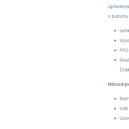
upřednos
v batohu 
Leh
Vys
Pří
Souč
(Va
Návod po
Ram
Vak
Uza