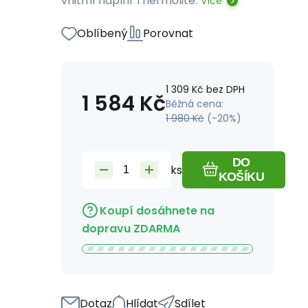
vnitřní náplní Thermolite.
Více
Oblíbený
Porovnat
1 309
Kč
bez DPH
1 584
Kč
Běžná cena:
1 980
Kč
(-
20
%)
DO
ks
KOŠÍKU
Koupí dosáhnete na
dopravu ZDARMA
Dotaz
Hlídat
Sdílet