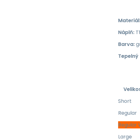
Materiál
Náplň:
T
Barva:
g
Tepelný
Veliko
Short
Regular
Regular 
Large