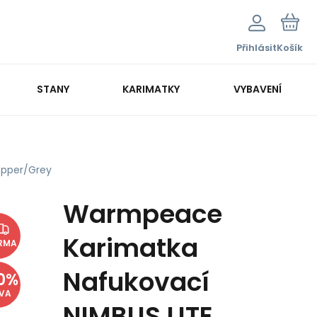
Přihlásit
Košík
STANY
KARIMATKY
VYBAVENÍ
opper/Grey
Warmpeace
Karimatka
RMA
Nafukovací
0
%
EVA
NIMBUS LITE