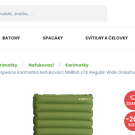
BATOHY
SPACÁKY
SVÍTILNY A ČELOVKY
rimatky
Nafukovací
Karimatky
peace Karimatka Nafukovací NIMBUS LITE Regular Wide Grassh
ZDA
-
2
SL