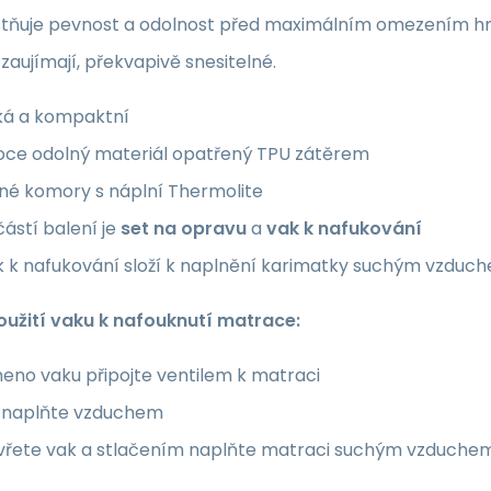
tňuje pevnost a odolnost před maximálním omezením hmotn
zaujímají, překvapivě snesitelné.
ká a kompaktní
oce odolný materiál opatřený TPU zátěrem
čné komory s náplní Thermolite
ástí balení je
set na opravu
a
vak k nafukování
k k nafukování složí k naplnění karimatky suchým vzduc
užití vaku k nafouknutí matrace:
eno vaku připojte ventilem k matraci
 naplňte vzduchem
vřete vak a stlačením naplňte matraci suchým vzduche