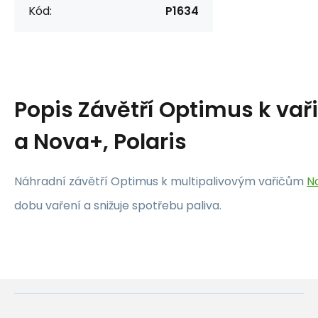
Kód:
P1634
Popis
Závětří Optimus k va
a Nova+, Polaris
Náhradní závětří Optimus k multipalivovým vařičům
N
dobu vaření a snižuje spotřebu paliva.