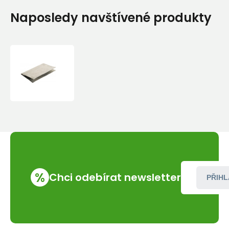
Naposledy navštívené produkty
Závětří
Optimus
k
vařičům
Nova
a
Nova+,
Polaris
%
Chci odebírat newsletter
PŘIHL