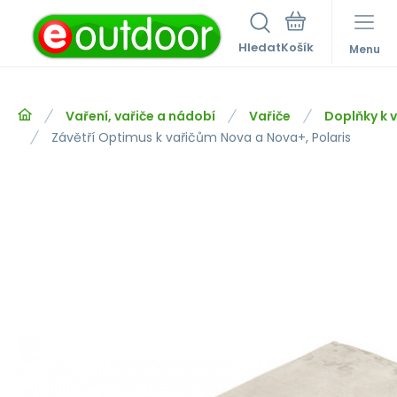
Hledat
Menu
Vaření, vařiče a nádobí
Vařiče
Doplňky k 
Závětří Optimus k vařičům Nova a Nova+, Polaris