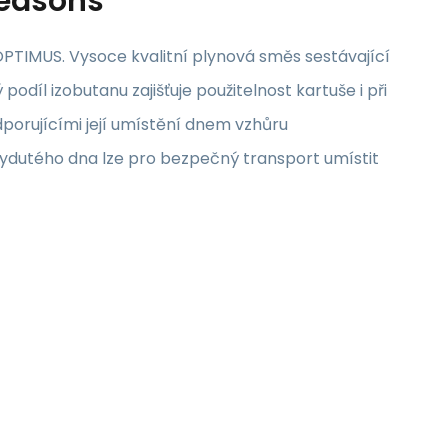
Seasons
PTIMUS. Vysoce kvalitní plynová směs sestávající
odíl izobutanu zajišťuje použitelnost kartuše i při
odporujícími její umístění dnem vzhůru
o vydutého dna lze pro bezpečný transport umístit