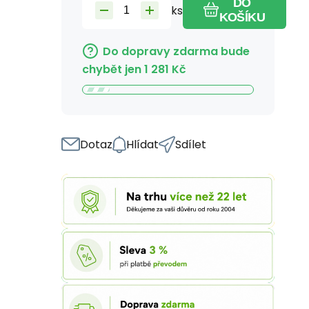
DO
ks
KOŠÍKU
Do dopravy zdarma bude
chybět jen
1 281
Kč
Dotaz
Hlídat
Sdílet