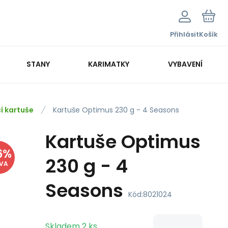
Přihlásit
Košík
STANY
KARIMATKY
VYBAVENÍ
í kartuše
Kartuše Optimus 230 g - 4 Seasons
Kartuše Optimus
6
%
230 g - 4
EVA
Seasons
Kód:
8021024
Skladem
2
ks