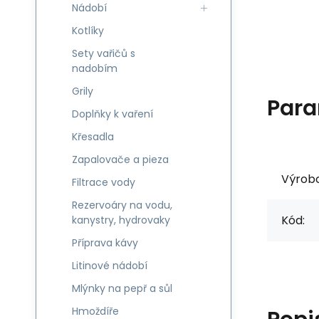
Nádobí
Kotlíky
Sety vařičů s
nadobím
Grily
Para
Doplňky k vaření
Křesadla
Zapalovače a pieza
Výrob
Filtrace vody
Rezervoáry na vodu,
Kód:
kanystry, hydrovaky
Příprava kávy
Litinové nádobí
Mlýnky na pepř a sůl
Hmoždíře