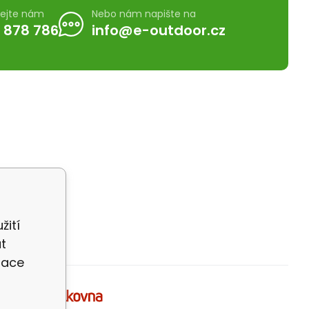
lejte nám
Nebo nám napište na
 878 786
info@e-outdoor.cz
žití
t
zace