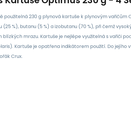
s
Kartuše Optimus 230 g - 4 
ě použitelná 230 g plynová kartuše k plynovým vařičům O
 (25 %), butanu (5 %) a izobutanu (70 %), při čemž vysoký p
 blízkých mrazu. Kartuše je nejlépe využitelná s vařiči p
laris). Kartuše je opatřena indikátorem použití. Do jejíh
ořák Crux.