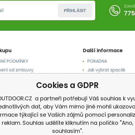
Zavo
PŘIHLÁSIT
775
ákupu
Další informace
NÍ PODMÍNKY
PORADNA
ení od smlouvy
Jak vybrat spacák
TY
Jak vybrat batoh
Cookies a GDPR
NÉ A DOPRAVA
Jak vybrat karimatku
 osobních údajů
Reklamace
UTDOOR.CZ a partneři potřebují Váš souhlas k vyu
jednotlivých dat, aby Vám mimo jiné mohli ukazova
ormace týkající se Vašich zájmů pomocí personali
reklam. Souhlas udělíte kliknutím na políčko "Ano,
souhlasím".