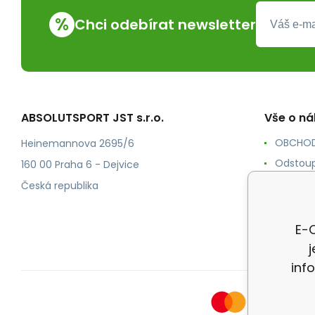
%
Chci odebírat newsletter
ABSOLUTSPORT JST s.r.o.
Vše o n
OBCHOD
Heinemannova 2695/6
Odstoup
160 00 Praha 6 - Dejvice
KONTAK
Česká republika
POŠTOV
Ochrana
E-O
inf