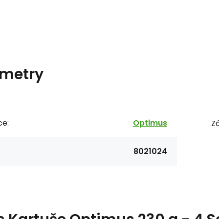
metry
ce:
Optimus
Zá
8021024