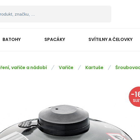
BATOHY
SPACÁKY
SVÍTILNY A ČELOVKY
ření, vařiče a nádobí
Vařiče
Kartuše
Šroubovac
-
1
SL