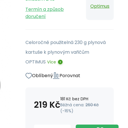
Optimus
Termín a způsob
doručení
Celoročně použitelná 230 g plynová
kartuše k plynovým vařičům
OPTIMUS
Více
Oblíbený
Porovnat
181
Kč
bez DPH
219
Kč
Běžná cena:
260
Kč
(-
16
%)