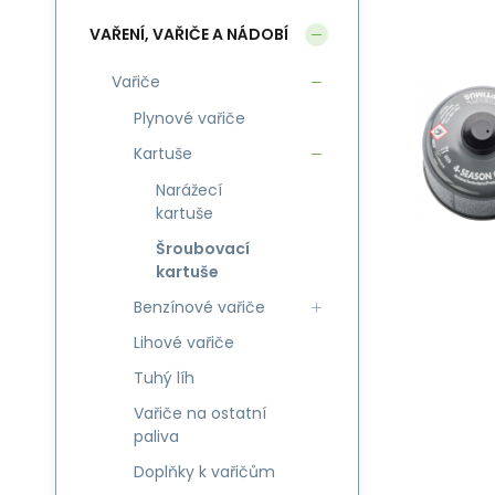
VAŘENÍ, VAŘIČE A NÁDOBÍ
Vařiče
Plynové vařiče
Kartuše
Narážecí
kartuše
Šroubovací
kartuše
Benzínové vařiče
Lihové vařiče
Tuhý líh
Vařiče na ostatní
paliva
Doplňky k vařičům