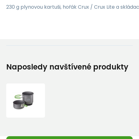
230 g plynovou kartuši, hořák Crux / Crux Lite a skládac
Naposledy navštívené produkty
Sada
nádobí
Optimus
Terra
Weekend
HE
Cookset