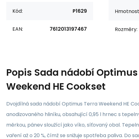
Kód:
P1629
Hmotnost
EAN:
7612013197467
Rozměry:
Popis
Sada nádobí Optimus 
Weekend HE Cookset
Dvojdílná sada nádobí Optimus Terra Weekend HE Coo
anodizovaného hliníku, obsahující 0,95 l hrnec s tep
měrkou, pánev sloužící jako víko, síťovaný obal. Tepel
vaření až o 20 %, čímž se snižuje spotřeba paliva. Do sa