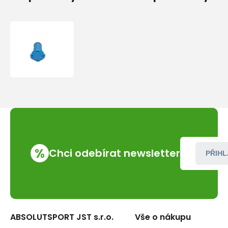
LIFESAVER
NÁHRADNÍ
FILTR
PRO
WAYFARER
5000L
%
Chci odebírat newsletter
PŘIHL
ABSOLUTSPORT JST s.r.o.
Vše o nákupu