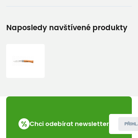
Naposledy navštívené produkty
Opinel
VRN°07
Carbon
%
Chci odebírat newsletter
PŘIHL