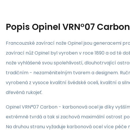
Popis
Opinel VRN°07 Carbon
Francouzské zavírací nože Opinel jsou generacemi pro
zavírací nůž Opinel byl vyroben v roce 1890 a od té dob
nože vyhlášené svou spolehlivostí, dlouhotrvající ostro
tradičním - nezaměnitelným tvarem a designem. Ruč
vyrobená z vysoce kvalitní švédské oceli, kvalitní a si
dřevěná rukojeť.
Opinel VRN°07 Carbon - karbonová ocel je díky vyšší
extrémně tvrdá a tak si zachová maximální ostrost po
Na druhou stranu vyžaduje karbonová ocel více péče 