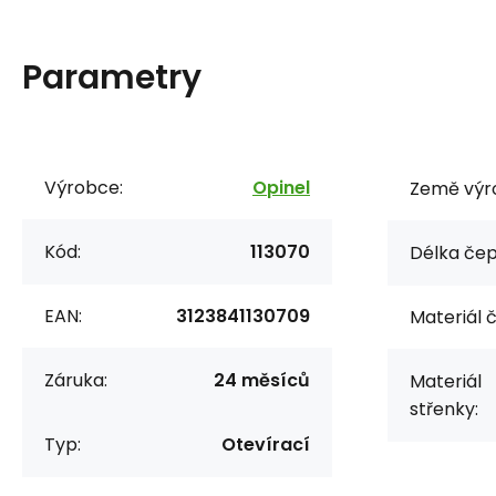
Parametry
Výrobce:
Opinel
Země výr
Kód:
113070
Délka čep
EAN:
3123841130709
Materiál 
Záruka:
24 měsíců
Materiál
střenky:
Typ:
Otevírací