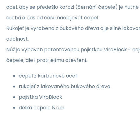
ocel, aby se předešlo korozi (černání čepele) je nutné 
sucha a čas od času naolejovat čepel.
Rukojeť je vyrobena z bukového dřeva a je silně lakov
odolnost.
Nůž je vybaven patentovanou pojistkou ViroBlock - nej
čepele, ale i proti jejímu otevření.
čepel z karbonové oceli
rukojeť z lakovaného bukového dřeva
pojistka ViroBlock
délka čepele 8 cm