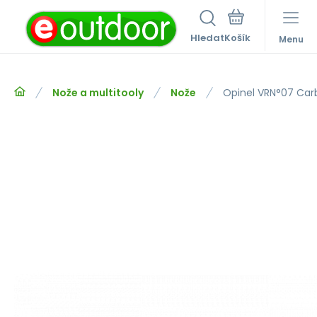
Hledat
Menu
Nože a multitooly
Nože
Opinel VRN°07 Car