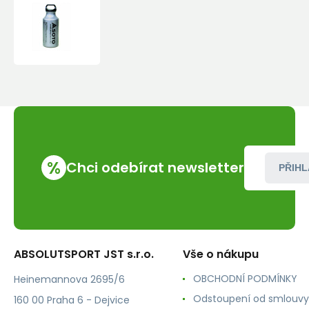
Palivová
láhev
Soto
SOD-
700-
04
280
ml.
%
Chci odebírat newsletter
PŘIHL
ABSOLUTSPORT JST s.r.o.
Vše o nákupu
OBCHODNÍ PODMÍNKY
Heinemannova 2695/6
Odstoupení od smlouvy
160 00 Praha 6 - Dejvice