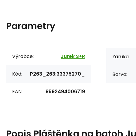
Parametry
Výrobce:
Jurek S+R
Záruka:
Kód:
P263_263:33375270_
Barva:
EAN:
8592494006719
Popis
Pláštěnka na batoh Jur