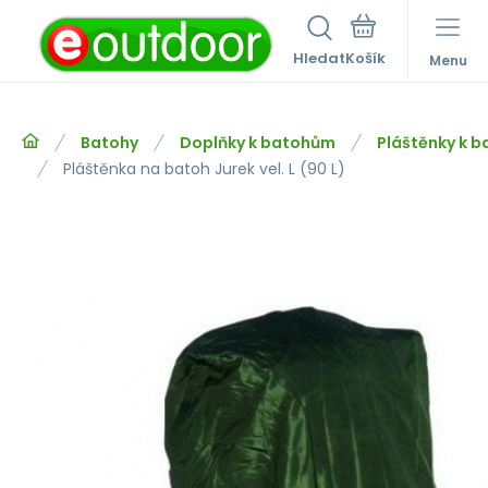
Hledat
Menu
Batohy
Doplňky k batohům
Pláštěnky k 
Pláštěnka na batoh Jurek vel. L (90 L)