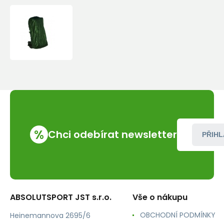
Pláštěnka
na
batoh
Jurek
vel.
L
(90
L)
%
Chci odebírat newsletter
PŘIHL
ABSOLUTSPORT JST s.r.o.
Vše o nákupu
OBCHODNÍ PODMÍNKY
Heinemannova 2695/6