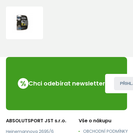
Sea
To
Summit
Buckle
20mm
Side
Release
2
Pin
%
Chci odebírat newsletter
PŘIHL
ABSOLUTSPORT JST s.r.o.
Vše o nákupu
OBCHODNÍ PODMÍNKY
Heinemannova 2695/6