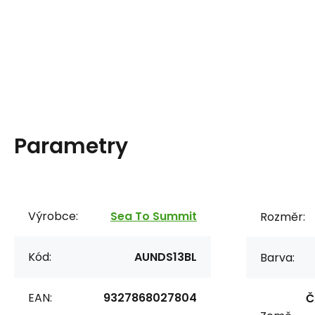
Parametry
Výrobce:
Sea To Summit
Rozměr:
Kód:
AUNDS13BL
Barva:
EAN:
9327868027804
Č