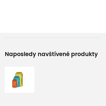
Naposledy navštívené produkty
Sea
to
Summit
Ultra-
Sil
Nano
Dry