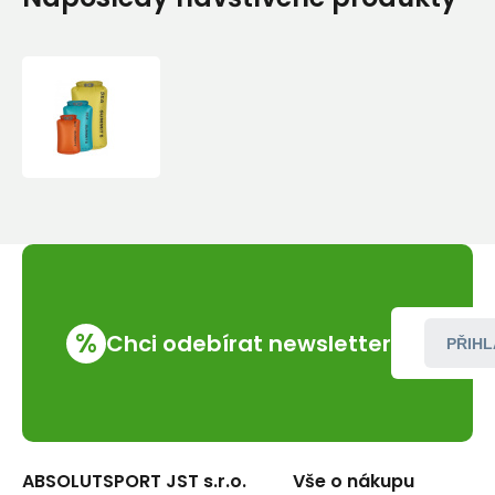
Sea
To
Summit
Ultra-
Sil
Nano
Dry
Sack
1L
%
Chci odebírat newsletter
PŘIHL
ABSOLUTSPORT JST s.r.o.
Vše o nákupu