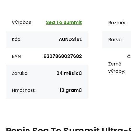
Výrobce:
Sea To Summit
Rozměr:
Kód:
AUNDS1BL
Barva:
EAN:
9327868027682
Č
Země
výroby:
Záruka:
24 měsíců
Hmotnost:
13 gramů