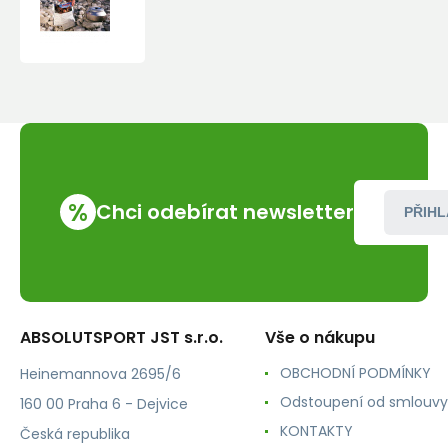
Carbonara
Travellunch
1
porce
%
Chci odebírat newsletter
PŘIHL
ABSOLUTSPORT JST s.r.o.
Vše o nákupu
OBCHODNÍ PODMÍNKY
Heinemannova 2695/6
Odstoupení od smlouvy
160 00 Praha 6 - Dejvice
KONTAKTY
Česká republika