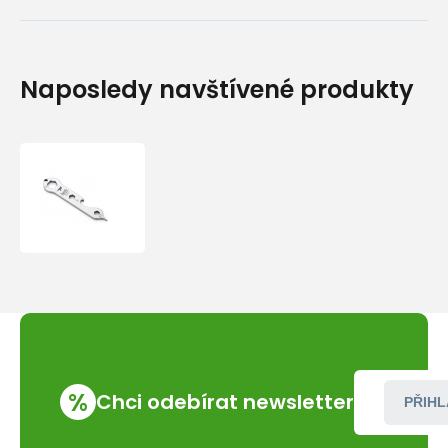
Naposledy navštívené produkty
Titanová
multifunkční
klíčenka
Keith
Keychain
Tools
14g
Ti1706
%
Chci odebírat newsletter
PŘIHL