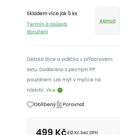
Skladem více jak 5 ks
Akinod
Termín a způsob
doručení
Dětská lžíce a vidlička v příborovém
setu. Dodáváno s pevným PP
pouzdrem. Lze mýt v myčce na
nádobí.
Více
Oblíbený
Porovnat
499
Kč
412
Kč
bez DPH