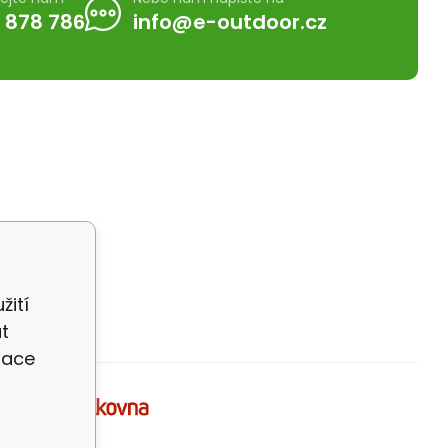
 878 786
info@e-outdoor.cz
žití
t
zace