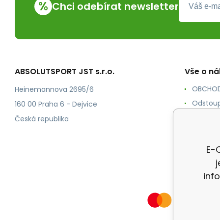
%
Chci odebírat newsletter
ABSOLUTSPORT JST s.r.o.
Vše o n
OBCHOD
Heinemannova 2695/6
Odstoup
160 00 Praha 6 - Dejvice
KONTAK
Česká republika
POŠTOV
Ochrana
E-O
inf