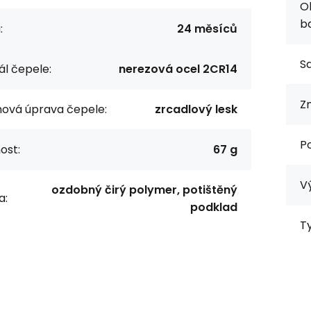
O
ba
:
24 měsíců
S
ál čepele:
nerezová ocel 2CR14
Z
ová úprava čepele:
zrcadlový lesk
Po
ost:
67 g
V
ozdobný čirý polymer, potištěný
a:
podklad
Ty