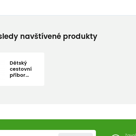
ledy navštívené produkty
Dětský
cestovní
příbor
Akinod Mini
12h12
Pastoral
Zavo