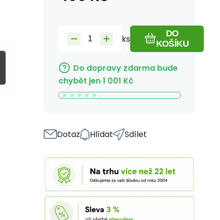
DO
ks
KOŠÍKU
Do dopravy zdarma bude
chybět jen
1 001
Kč
Dotaz
Hlídat
Sdílet