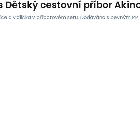
s
Dětský cestovní příbor Akino
žíce a vidlička v příborovém setu. Dodáváno s pevným P