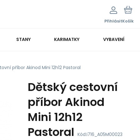
Přihlásit
Košík
STANY
KARIMATKY
VYBAVENÍ
ovní příbor Akinod Mini 12h12 Pastoral
Dětský cestovní
příbor Akinod
Mini 12h12
Pastoral
Kód:
i716_A05M00023