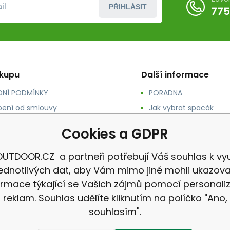
PŘIHLÁSIT
775
ákupu
Další informace
NÍ PODMÍNKY
PORADNA
ení od smlouvy
Jak vybrat spacák
TY
Jak vybrat batoh
Cookies a GDPR
NÉ A DOPRAVA
Jak vybrat karimatku
 osobních údajů
Reklamace
UTDOOR.CZ a partneři potřebují Váš souhlas k vyu
jednotlivých dat, aby Vám mimo jiné mohli ukazova
ormace týkající se Vašich zájmů pomocí personali
reklam. Souhlas udělíte kliknutím na políčko "Ano,
souhlasím".