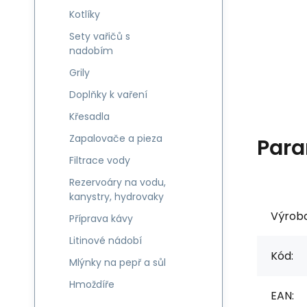
Kotlíky
Sety vařičů s
nadobím
Grily
Doplňky k vaření
Křesadla
Zapalovače a pieza
Para
Filtrace vody
Rezervoáry na vodu,
kanystry, hydrovaky
Výrob
Příprava kávy
Litinové nádobí
Kód:
Mlýnky na pepř a sůl
Hmoždíře
EAN: