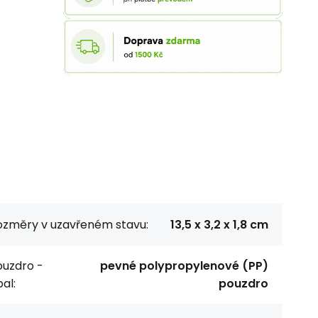
ozměry v uzavřeném stavu:
13,5 x 3,2 x 1,8 cm
ouzdro -
pevné polypropylenové (PP)
al:
pouzdro