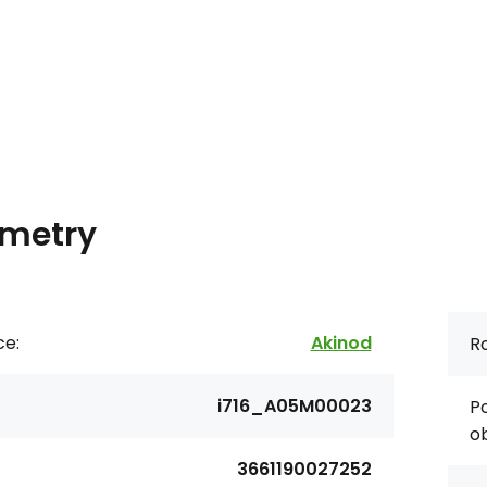
metry
ce:
Akinod
R
i716_A05M00023
P
ob
3661190027252