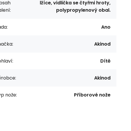
bsah
lžíce, vidlička se čtyřmi hroty,
lení:
polypropylenový obal.
ada:
Ano
načka:
Akinod
hlaví:
Dítě
ýrobce:
Akinod
p nože:
Příborové nože