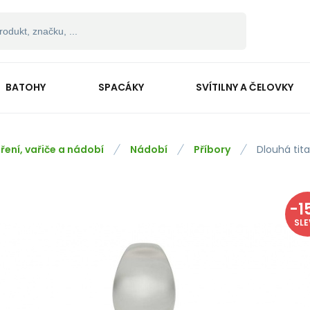
BATOHY
SPACÁKY
SVÍTILNY A ČELOVKY
ření, vařiče a nádobí
Nádobí
Příbory
Dlouhá tita
-
1
SL