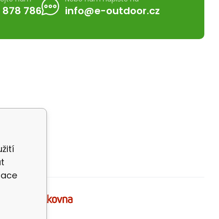
 878 786
info@e-outdoor.cz
žití
t
zace