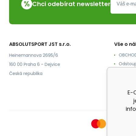
%
Chci odebírat newsletter
ABSOLUTSPORT JST s.r.o.
Vše o n
OBCHOD
Heinemannova 2695/6
Odstoup
160 00 Praha 6 - Dejvice
KONTAK
Česká republika
POŠTOV
Ochrana
E-O
inf