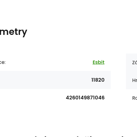
metry
ce:
Esbit
Zá
11820
H
4260149871046
R