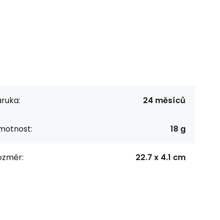
ruka:
24 měsíců
motnost:
18 g
ozměr:
22.7 x 4.1 cm