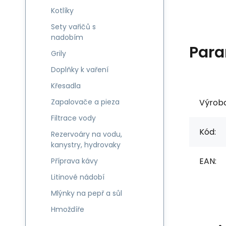
Kotlíky
Sety vařičů s
nadobím
Para
Grily
Doplňky k vaření
Křesadla
Výrob
Zapalovače a pieza
Filtrace vody
Kód:
Rezervoáry na vodu,
kanystry, hydrovaky
EAN:
Příprava kávy
Litinové nádobí
Mlýnky na pepř a sůl
Hmoždíře