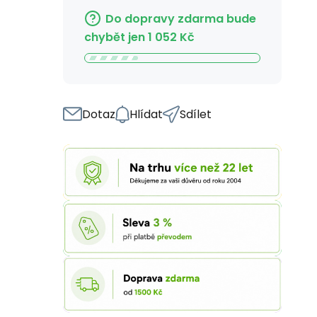
Do dopravy zdarma bude
chybět jen
1 052
Kč
Dotaz
Hlídat
Sdílet