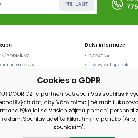
PŘIHLÁSIT
775
ákupu
Další informace
NÍ PODMÍNKY
PORADNA
ení od smlouvy
Jak vybrat spacák
TY
Jak vybrat batoh
Cookies a GDPR
NÉ A DOPRAVA
Jak vybrat karimatku
 osobních údajů
Reklamace
UTDOOR.CZ a partneři potřebují Váš souhlas k vyu
jednotlivých dat, aby Vám mimo jiné mohli ukazova
ormace týkající se Vašich zájmů pomocí personali
reklam. Souhlas udělíte kliknutím na políčko "Ano,
souhlasím".