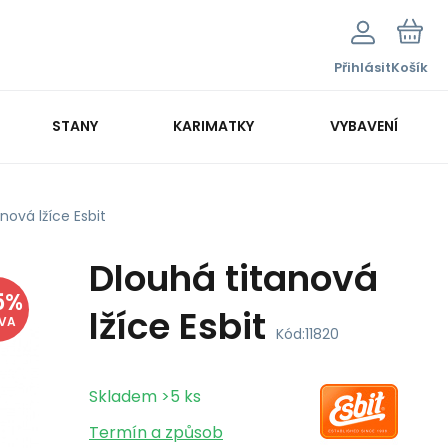
Přihlásit
Košík
STANY
KARIMATKY
VYBAVENÍ
nová lžíce Esbit
Dlouhá titanová
5
%
lžíce Esbit
EVA
Kód:
11820
Skladem
>5
ks
Termín a způsob