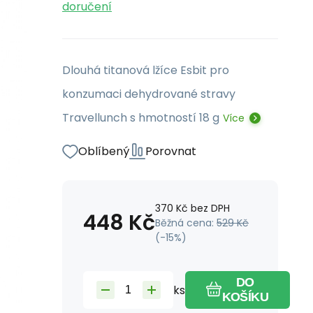
doručení
Dlouhá titanová lžíce Esbit pro
konzumaci dehydrované stravy
Travellunch s hmotností 18 g
Více
Oblíbený
Porovnat
370
Kč
bez DPH
448
Kč
Běžná cena:
529
Kč
(-
15
%)
DO
ks
KOŠÍKU