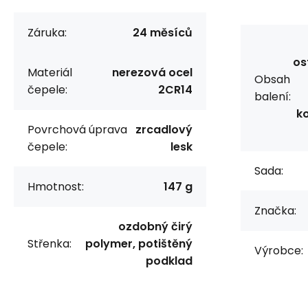
Záruka:
24 měsíců
os
Materiál
nerezová ocel
Obsah
čepele:
2CR14
balení:
k
Povrchová úprava
zrcadlový
čepele:
lesk
Sada:
Hmotnost:
147 g
Značka:
ozdobný čirý
Střenka:
polymer, potištěný
Výrobce:
podklad