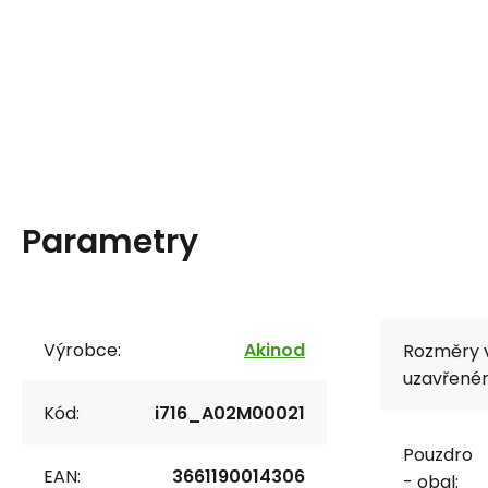
Parametry
Výrobce:
Akinod
Rozměry 
uzavřeném
Kód:
i716_A02M00021
Pouzdro
EAN:
3661190014306
- obal: