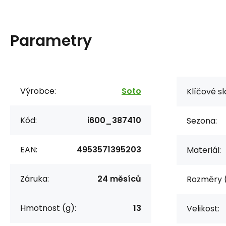
Parametry
Výrobce:
Soto
Klíčové sl
Kód:
i600_387410
Sezona:
EAN:
4953571395203
Materiál:
Záruka:
24 měsíců
Rozměry 
Hmotnost (g):
13
Velikost: