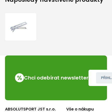
Kleště
Soto
Micro
Lifter
%
Chci odebírat newsletter
PŘIHL
ABSOLUTSPORT JST s.r.o.
Vše o nákupu