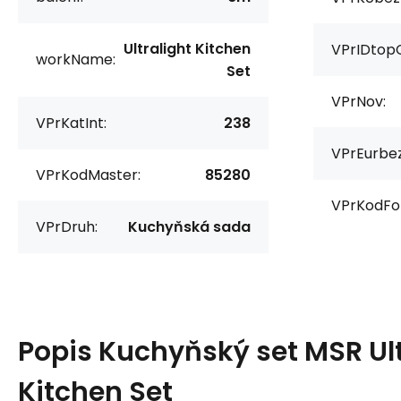
Ultralight Kitchen
VPrIDtop
workName:
Set
VPrNov:
VPrKatInt:
238
VPrEurbe
VPrKodMaster:
85280
VPrKodFo
VPrDruh:
Kuchyňská sada
Popis
Kuchyňský set MSR Ult
Kitchen Set