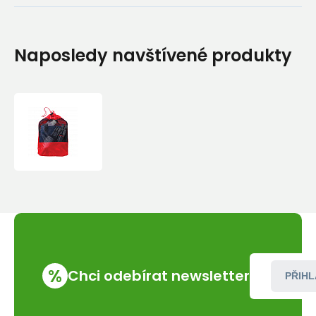
Naposledy navštívené produkty
Kuchyňský
set
MSR
Ultralight
Kitchen
Set
%
Chci odebírat newsletter
PŘIHL