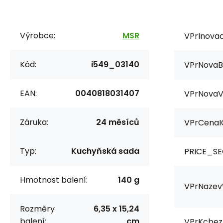
Výrobce:
MSR
VPrInovac
Kód:
i549_03140
VPrNovaB
EAN:
0040818031407
VPrNovaV
Záruka:
24 měsíců
VPrCenaI
Typ:
Kuchyňská sada
PRICE_SE
Hmotnost balení:
140 g
VPrNazev
Rozměry
6,35 x 15,24
balení:
cm
VPrKcbez