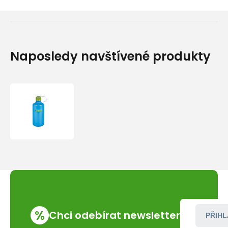
Naposledy navštívené produkty
Láhev
Nalgene
Narrow
Mouth
32
%
Chci odebírat newsletter
PŘIHL