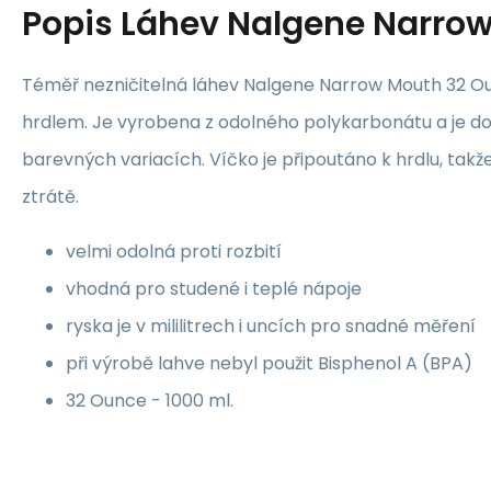
Popis
Láhev Nalgene Narrow
Téměř nezničitelná láhev Nalgene Narrow Mouth 32 O
hrdlem. Je vyrobena z odolného polykarbonátu a je d
barevných variacích. Víčko je připoutáno k hrdlu, takž
ztrátě.
velmi odolná proti rozbití
vhodná pro studené i teplé nápoje
ryska je v mililitrech i uncích pro snadné měření
při výrobě lahve nebyl použit Bisphenol A (BPA)
32 Ounce - 1000 ml.