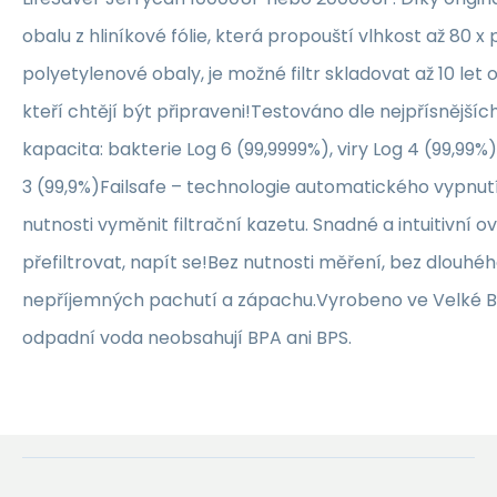
obalu z hliníkové fólie, která propouští vlhkost až 80 x
polyetylenové obaly, je možné filtr skladovat až 10 let 
kteří chtějí být připraveni!Testováno dle nejpřísnějšíc
kapacita: bakterie Log 6 (99,9999%), viry Log 4 (99,99
3 (99,9%)Failsafe – technologie automatického vypnut
nutnosti vyměnit filtrační kazetu. Snadné a intuitivní ov
přefiltrovat, napít se!Bez nutnosti měření, bez dlouhé
nepříjemných pachutí a zápachu.Vyrobeno ve Velké Bri
odpadní voda neobsahují BPA ani BPS.