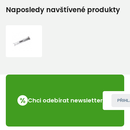
Naposledy navštívené produkty
LIFESAVER
NAHRÁDNÍ
FILTR
PRO
KANYSTR
20000UF
V
HLINÍKOVÉM
OBALU
%
Chci odebírat newsletter
PŘIHL