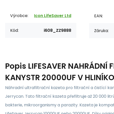
Výrobce:
Icon LifeSaver Ltd
EAN:
Kód:
i608_ZZ9888
Záruka:
Popis
LIFESAVER NAHRÁDNÍ F
KANYSTR 20000UF V HLINÍK
Náhradní ultrafiltrační kazeta pro filtrační a čistící ka
Jerrycan. Tato filtrační kazeta přefiltruje až 20 000 litr
bakterie, mikroorganismy a parazity. Kazeta je kompati
LifeSaver Jerrycan 10000UF nebo 20000UF. Díky orig