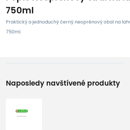
750ml
Praktický a jednoduchý černý neoprénový obal na lah
750ml.
Naposledy navštívené produkty
Neoprénový
obal
na
lahev