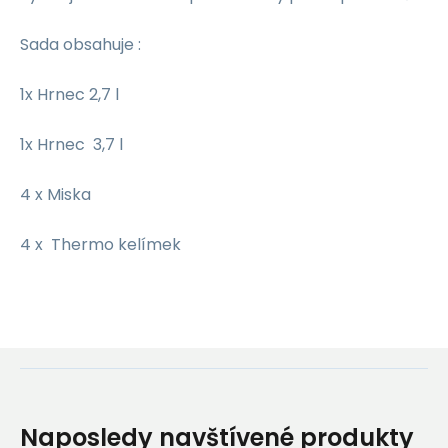
Sada obsahuje :
1x Hrnec 2,7 l
1x Hrnec 3,7 l
4 x Miska
4 x Thermo kelímek
Naposledy navštívené produkty