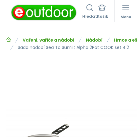
Hledat
Menu
Vaření, vařiče a nádobí
Nádobí
Hrnce a e
Sada nádobí Sea To Sumiit Alpha 2Pot COOK set 4.2