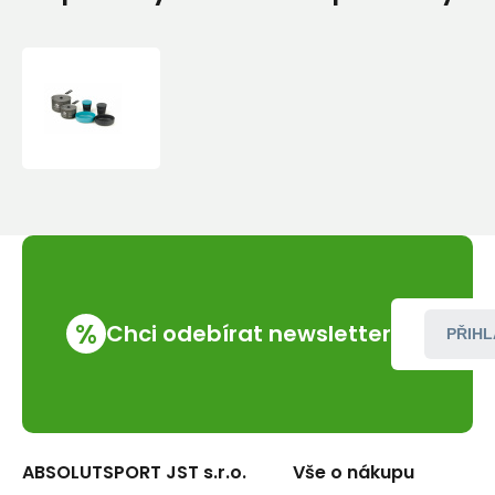
Sada
nádobí
Sea
To
Sumiit
Alpha
2Pot
COOK
set
4.2
%
Chci odebírat newsletter
PŘIHL
ABSOLUTSPORT JST s.r.o.
Vše o nákupu