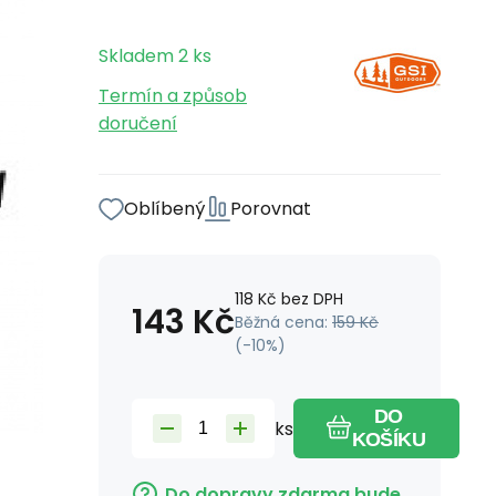
Skladem
2
ks
Termín a způsob
doručení
Oblíbený
Porovnat
118
Kč
bez DPH
143
Kč
Běžná cena:
159
Kč
(-
10
%)
DO
ks
KOŠÍKU
Do dopravy zdarma bude