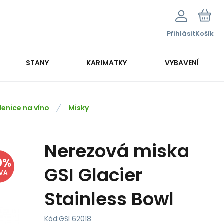
Přihlásit
Košík
STANY
KARIMATKY
VYBAVENÍ
klenice na víno
Misky
Nerezová miska
0
%
GSI Glacier
EVA
Stainless Bowl
Kód:
GSI 62018