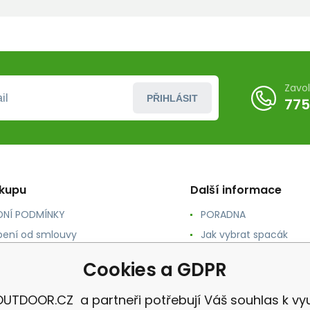
Zavo
PŘIHLÁSIT
775
ákupu
Další informace
NÍ PODMÍNKY
PORADNA
ení od smlouvy
Jak vybrat spacák
TY
Jak vybrat batoh
Cookies a GDPR
NÉ A DOPRAVA
Jak vybrat karimatku
 osobních údajů
Reklamace
UTDOOR.CZ a partneři potřebují Váš souhlas k vyu