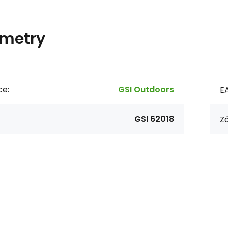
metry
ce:
GSI Outdoors
E
GSI 62018
Zá