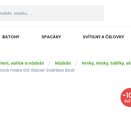
BATOHY
SPACÁKY
SVÍTILNY A ČELOVKY
ření, vařiče a nádobí
Nádobí
Hrnky, misky, talířky, s
zová miska GSI Glacier Stainless Bowl
-
1
SL