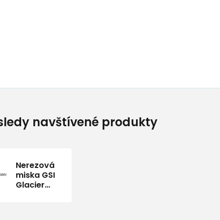
ledy navštívené produkty
Nerezová
miska GSI
Glacier
Stainless
Bowl