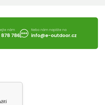
lejte nám
Nebo nám napište na
 878 786
info@e-outdoor.cz
žití