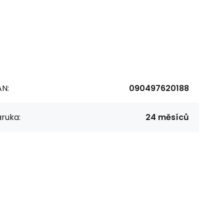
AN:
090497620188
ruka:
24 měsíců