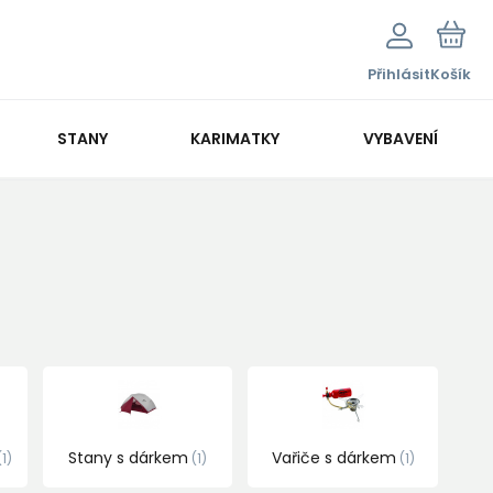
Přihlásit
Košík
STANY
KARIMATKY
VYBAVENÍ
Stany s dárkem
Vařiče s dárkem
1
1
1