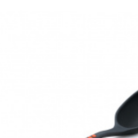
mpaktní, lehké kuchyňské nářadí GSI Outdoors Pack Spoon/Spatu
nipulaci