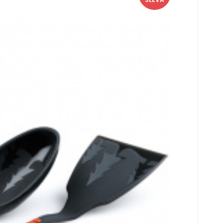
la Set se silikonovou úpravou pro snadnou