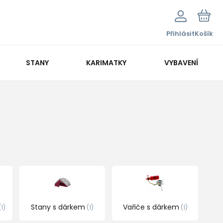
Přihlásit
Košík
STANY
KARIMATKY
VYBAVENÍ
Stany s dárkem
Vařiče s dárkem
1
1
1