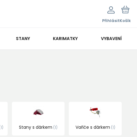
Přihlásit
Košík
STANY
KARIMATKY
VYBAVENÍ
Stany s dárkem
Vařiče s dárkem
1
1
1