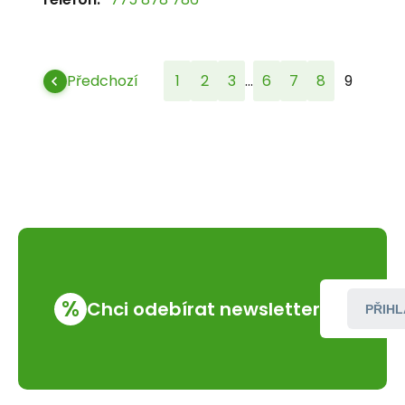
...
Předchozí
1
2
3
6
7
8
9
%
Chci odebírat newsletter
PŘIHL