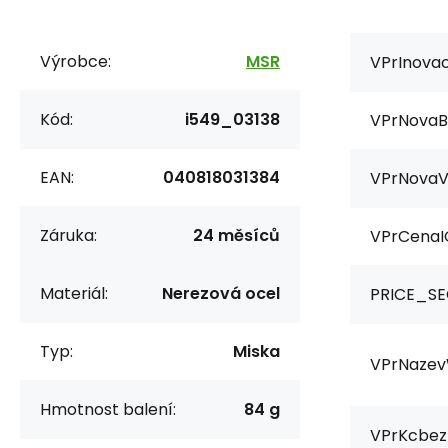
Výrobce:
MSR
VPrInovac
Kód:
i549_03138
VPrNovaB
EAN:
040818031384
VPrNovaV
Záruka:
24 měsíců
VPrCenaI
Materiál:
Nerezová ocel
PRICE_SE
Typ:
Miska
VPrNazev
Hmotnost balení:
84 g
VPrKcbez