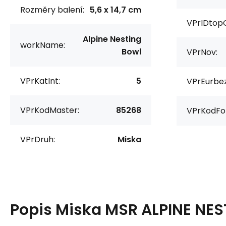
Rozměry balení:
5,6 x 14,7 cm
VPrIDtop
Alpine Nesting
workName:
Bowl
VPrNov:
VPrKatInt:
5
VPrEurbe
VPrKodMaster:
85268
VPrKodFo
VPrDruh:
Miska
Popis
Miska MSR ALPINE NE