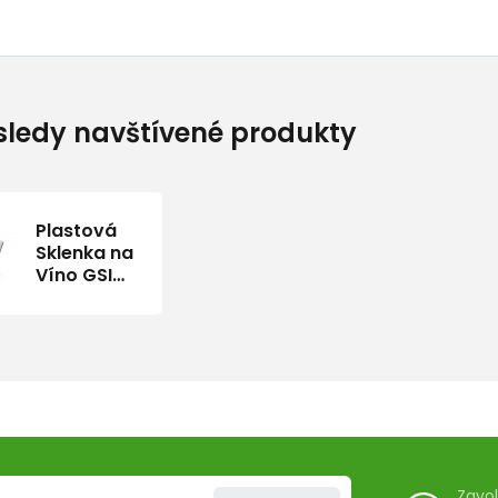
ledy navštívené produkty
Plastová
Sklenka na
Víno GSI
Outdoors
Stemless
Red Wine
Glass
435ml
Zavo