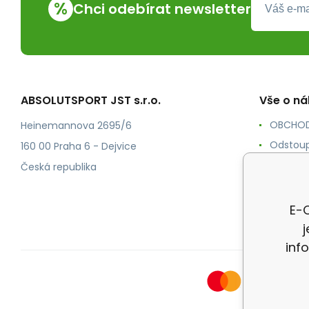
%
Chci odebírat newsletter
ABSOLUTSPORT JST s.r.o.
Vše o n
OBCHOD
Heinemannova 2695/6
Odstoup
160 00 Praha 6 - Dejvice
KONTAK
Česká republika
POŠTOV
Ochrana
E-O
inf