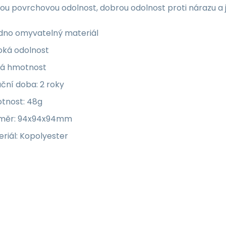
ou povrchovou odolnost, dobrou odolnost proti nárazu a
dno omyvatelný materiál
oká odolnost
ká hmotnost
ční doba: 2 roky
tnost: 48g
měr: 94x94x94mm
riál: Kopolyester