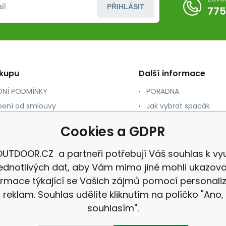
PŘIHLÁSIT
775
ákupu
Další informace
NÍ PODMÍNKY
PORADNA
ení od smlouvy
Jak vybrat spacák
TY
Jak vybrat batoh
Cookies a GDPR
NÉ A DOPRAVA
Jak vybrat karimatku
 osobních údajů
Reklamace
UTDOOR.CZ a partneři potřebují Váš souhlas k vyu
jednotlivých dat, aby Vám mimo jiné mohli ukazova
ormace týkající se Vašich zájmů pomocí personali
reklam. Souhlas udělíte kliknutím na políčko "Ano,
souhlasím".