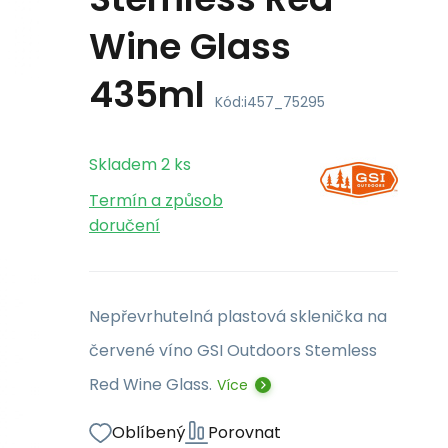
Wine Glass
435ml
Kód:
i457_75295
Skladem
2
ks
Termín a způsob
doručení
Nepřevrhutelná plastová sklenička na
červené víno GSI Outdoors Stemless
Red Wine Glass.
Více
Oblíbený
Porovnat