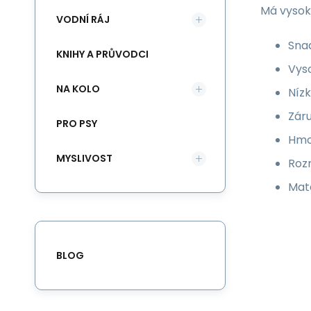
Má vysok
VODNÍ RÁJ
Sna
KNIHY A PRŮVODCI
Vys
NA KOLO
Níz
Záru
PRO PSY
Hmo
MYSLIVOST
Roz
Mate
BLOG