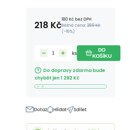
180
Kč
bez DPH
218
Kč
Běžná cena:
259
Kč
(-
16
%)
DO
ks
KOŠÍKU
Do dopravy zdarma bude
chybět jen
1 282
Kč
Dotaz
Hlídat
Sdílet