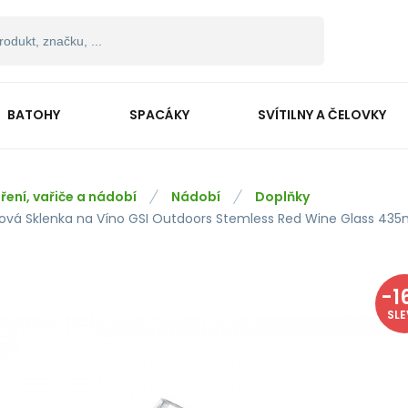
BATOHY
SPACÁKY
SVÍTILNY A ČELOVKY
ření, vařiče a nádobí
Nádobí
Doplňky
tová Sklenka na Víno GSI Outdoors Stemless Red Wine Glass 435
-
1
SL