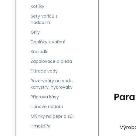
Kotlíky
Sety vařičů s
nadobím
Grily
Doplňky k vaření
Křesadla
Zapalovače a pieza
Filtrace vody
Rezervoáry na vodu,
kanystry, hydrovaky
Para
Příprava kávy
Litinové nádobí
Mlýnky na pepř a sůl
Hmoždíře
Výrob