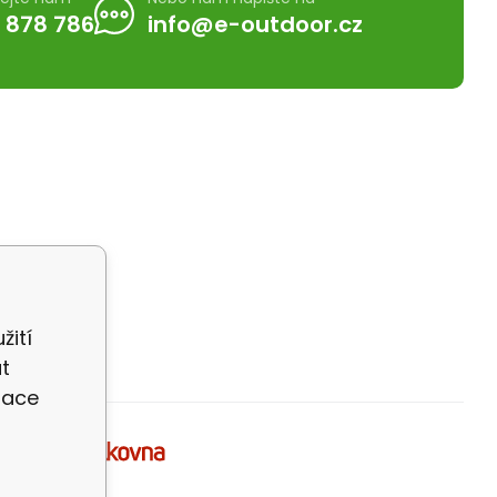
 878 786
info@e-outdoor.cz
žití
t
zace