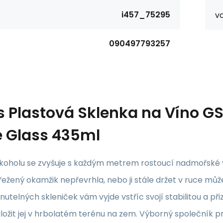
i457_75295
v
090497793257
s
Plastová Sklenka na Víno G
 Glass 435ml
lkoholu se zvyšuje s každým metrem rostoucí nadmořské vý
řežený okamžik nepřevrhla, nebo ji stále držet v ruce můž
utelných skleniček vám vyjde vstříc svojí stabilitou a 
ložit jej v hrbolatém terénu na zem. Výborný společník p