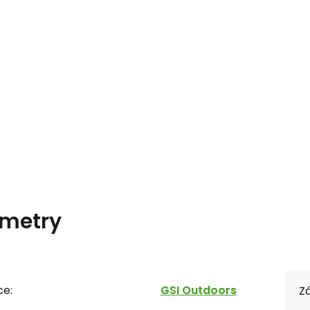
metry
ce:
GSI Outdoors
Zá