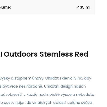
olume:
435 ml
SI Outdoors Stemless Red
šky a stupněm únavy. Uhlídat sklenici vína, aby
e být více než náročné. Unikátní design našich
přizpůsobivostí v každé nadmořské výšce a nebudete
ro cesty nejen do vinařských oblastí celého světa.